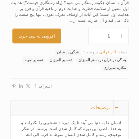
قرآن ، انسان چگونه رستگار می شود؟ (راه رستگاری چیست؟) هدایت
اول متقین از سلامت فطرت و هدایت دوم از ناحیه قرآن و فرع بر
هدایت اول است؛ این آیات از اوصاف معرف تقوی ، تنها پنج صفت را
ذکی می کند و آن عبارت است از…
کتاب
افزودن به سبد خرید
بندگی
در
قرآن
دسته:
آثار قرآنی
برچسب:
بندگی در قرآن
در
بستر
بندگی در قرآن در بستر المیزان
تفسیر المیزان
تفسیر نمونه
المیزان
مکارم شیرازی
عدد
اشتراک
توضیحات
انسان ها به دنیا می آیند تا یک دوره دانشجویی را بگذرانند و
به هدف اصی این دوره که کامل شدن است برسند. در تفکر
توحیدی، رشد و کامل شدن انسان منوط به قرب الی الله