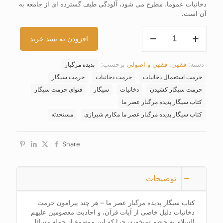
دخانیات عموما، مطرح می شود، آلودگی طیف گسترده ای از جامعه به
آن است.
کتاب
افزودن به سبد خرید
سیگار
پدیده
مرگبار
دسته:
فقهی
,
فقهی و اصولی
برچسب:
پدیده مرگبار
عصر
ما
حرمت استعمال دخانیات
حرمت دخانیات
حرمت سیگار
عدد
حرمت سیگار کشیدن
دخانیات
سیگار
فتوای حرمت سیگار
کتاب سیگار پدیده مرگبار عصر ما
کتاب سیگار پدیده مرگبار عصر ما مکارم شیرازی
مستحدثه
Share
توضیحات
کتاب سیگار پدیده مرگبار عصر ما – هر چند پیرامون حرمت
دخانیات دلیل خاصی از آیات قرآن، و احادیث معصومین علیهم
السلام به چشم نمیخورد، چرا که این موضوع از جمله مسائل