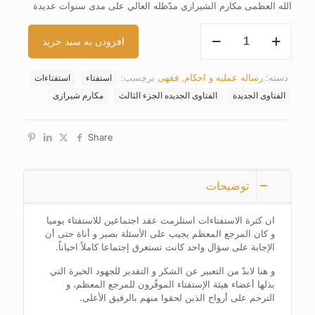
الله العظمی مکارم الشیرازي مدّظله العالي علی مدی سنوات عدیدة
الفتاوی
افزودن به سبد خرید
الجدیدة
(الجزء
الثالث)
دسته:
رساله عملیه و احکام
,
فقهی
برچسب:
استفتاء
استفتاءات
عدد
الفتاوی الجدیدة
الفتاوی الجدیده الجزء الثالث
مکارم شیرازی
Share
توضیحات
ان کثرة الاستفتاءات استلزمت عقد اجتماعین للاستفتاء یومیا
و کان المرجع المعظم یجیب علی الأسئلة بصبر و أناة حتی أن
الإجابة علی سؤال واحد کانت تستغرق إجتماعا کاملاً احیاناً.
و هنا لابدّ من التعبیر عن الشکر و التقدیر للجهود الخیرة التي
بذلها أعضاء هیئة الإستفتاء الموقّرون للمرجع المعظم، و
الترحم علی أرواح الذین لحقوا منهم بالرفیق الأعلی.