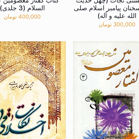
شتی نجات (چهل حدیث
کتاب گفتار معصومین ع
خنان پیامبر اسلام صلی
السلام (3 جلدی)
الله علیه و آله)
400,000
تومان
300,000
تومان