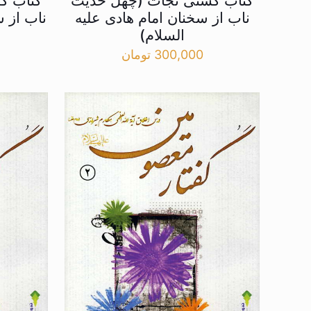
کتاب کشتی نجات (چهل حدیث
کتاب ک
ناب از سخنان امام هادی علیه
ناب از س
السلام)
300,000
تومان