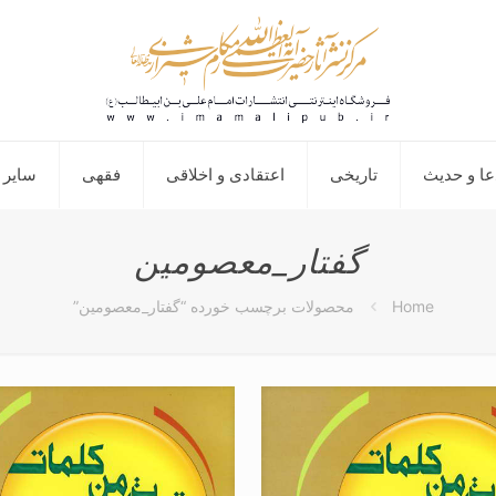
عا و حدیث
تاریخی
اعتقادی و اخلاقی
فقهی
سایر 
گفتار_معصومین
Home
محصولات برچسب خورده “گفتار_معصومین”