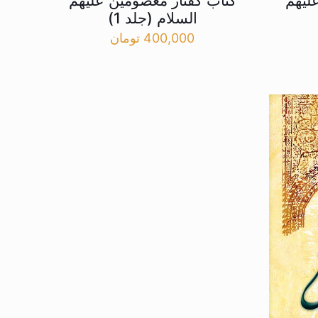
لیهم
کتاب گفتار معصومین علیهم
السلام (جلد 1)
400,000
تومان