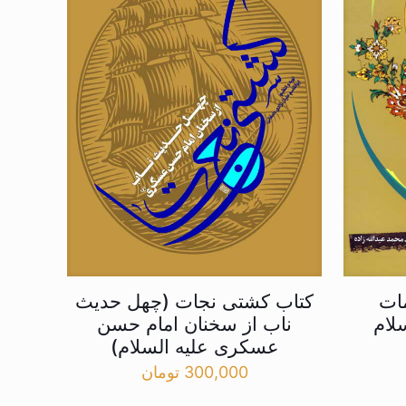
ات
کتاب کشتی نجات (چهل حدیث
لام
ناب از سخنان امام حسن
عسکری علیه السلام)
300,000
تومان