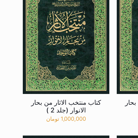
بحار
کتاب منتخب الاثار من بحار
الانوار (جلد 2 )
1,000,000
تومان