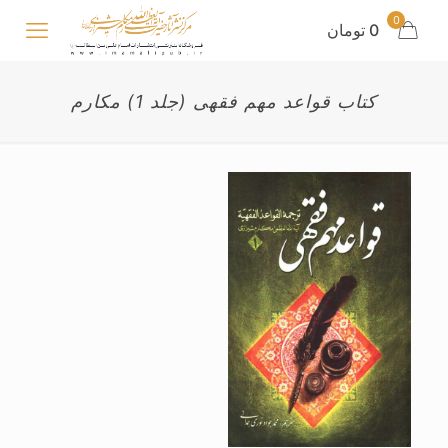
0
0 تومان
کتاب قواعد مهم فقهی (جلد 1) مکارم