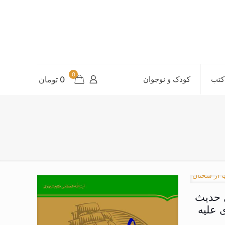
0
کتب
کودک و نوجوان
0 تومان
 حدیث
 علیه