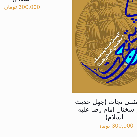
300,000
تومان
شتی نجات (چهل حدیث
 سخنان امام رضا علیه
السلام)
300,000
تومان