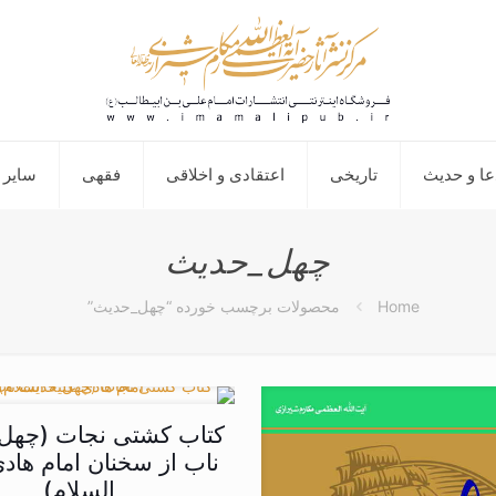
عا و حدیث
تاریخی
اعتقادی و اخلاقی
فقهی
سایر 
چهل_حدیث
Home
محصولات برچسب خورده “چهل_حدیث”
کتاب کشتی نجات (چهل
ناب از سخنان امام هادی
السلام)