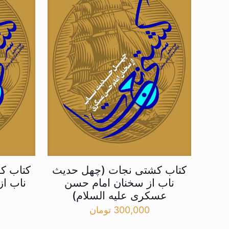
کتاب کشتی نجات (چهل حدیث
کتاب ک
ناب از سخنان امام حسن
ناب از
عسکری علیه السلام)
300,000
تومان