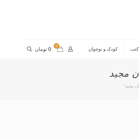
0
کتب
کودک و نوجوان
0 تومان
ن مجید
ن مجید”