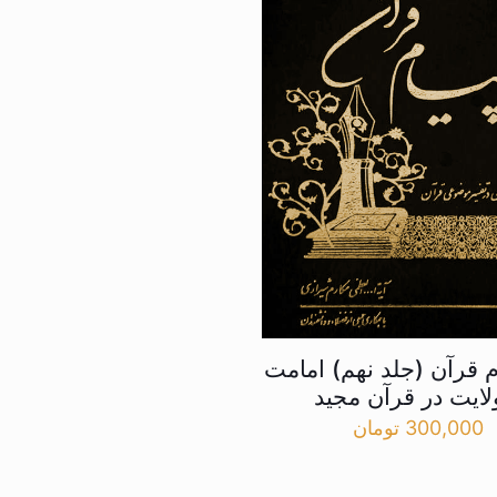
م قرآن (جلد نهم) امامت
لایت در قرآن مجید
300,000
تومان