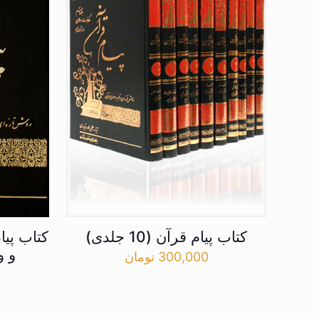
کتاب پیام قرآن (10 جلدی)
کتاب پیا
و و
300,000
تومان