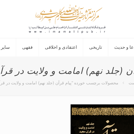
عا و حدیث
تاریخی
اعتقادی و اخلاقی
فقهی
سایر 
آن (جلد نهم) امامت و ولایت در قرآ
ست
محصولات برچسب خورده “پیام قرآن (جلد نهم) امامت و ولایت در قرآ