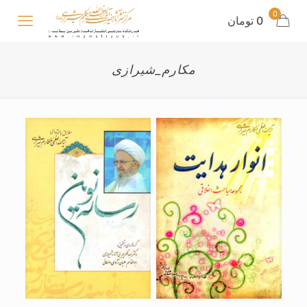
0
0 تومان
مکارم_شیرازی