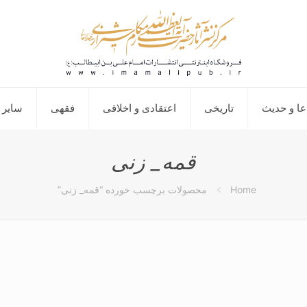
عا و حدیث
تاریخی
اعتقادی و اخلاقی
فقهی
سایر 
قمه_ زنی
Home
محصولات برچسب خورده “قمه_ زنی”