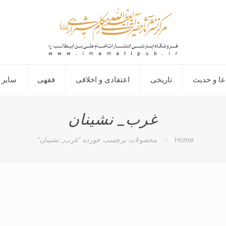
عا و حدیث
تاریخی
اعتقادی و اخلاقی
فقهی
سایر 
غرب_ نشینان
Home
محصولات برچسب خورده “غرب_ نشینان”