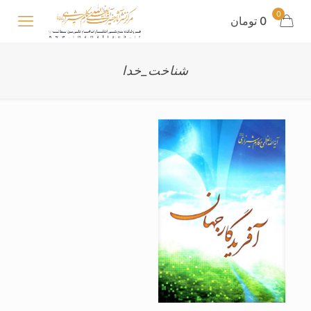
0
0 تومان
شناخت_خدا