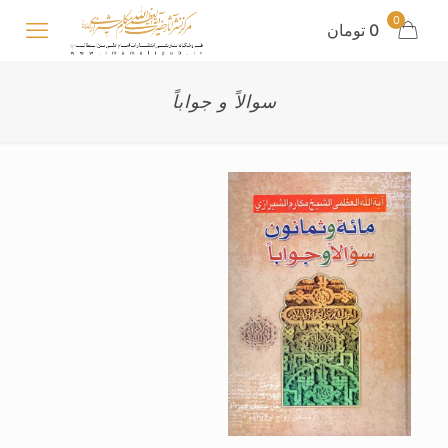
0
0 تومان
سوالاً و جواباً