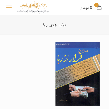
0
0 تومان
حیله های ربا