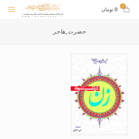
0
0 تومان
حضرت_هاجر