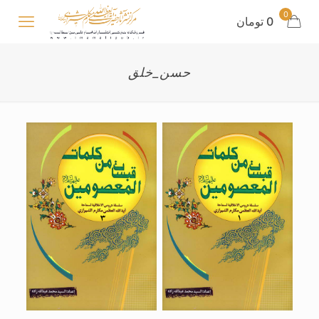
0
0 تومان
حسن_خلق