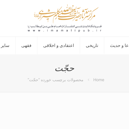
عا و حدیث
تاریخی
اعتقادی و اخلاقی
فقهی
سایر 
حجّت
Home
محصولات برچسب خورده “حجّت”