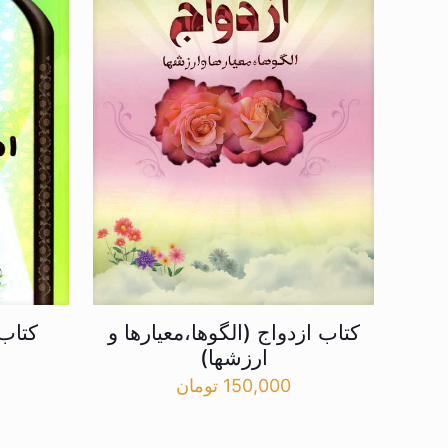
کتاب ازدواج (الگوها،معیارها و
کتاب
ارزشها)
150,000
تومان