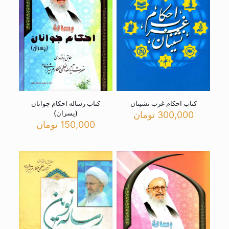
کتاب احکام غرب نشینان
کتاب رساله احکام جوانان
(پسران)
300,000
تومان
150,000
تومان