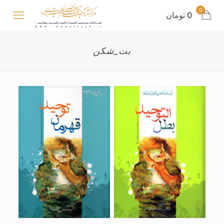
0
0 تومان
بت_شکن