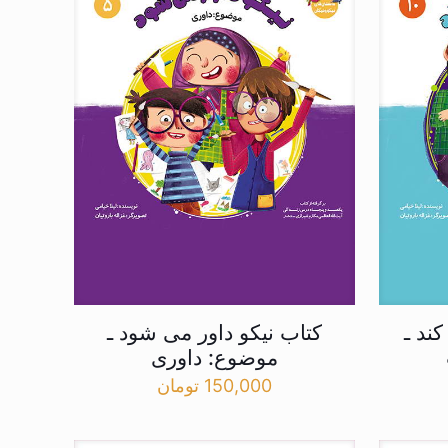
ند ـ
کتاب نیکو داور می شود ـ
موضوع: داوری
150,000
تومان