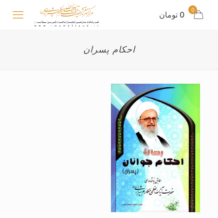
0
0 تومان
احکام پسران