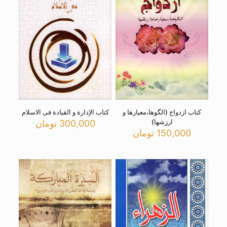
کتاب ازدواج (الگوها،معیارها و
کتاب الإدارة و القیادة فی الاسلام
ارزشها)
300,000
تومان
150,000
تومان