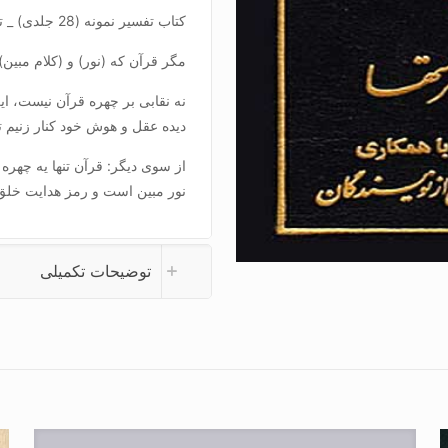
کتاب تفسیر نمونه (28 جلدی) _ تفسیر در لغت یعنی بر گرفتن نقاب از چهره
مگر قرآن که (نور) و (کلام مبین)
نه نقابی بر چهره قرآن نیست، این
دیده عقل و هوش خود کنار زنیم تا
از سوی دیگر: قرآن تنها یه چهره
نور مبین است و رمز هدایت خلق
توضیحات تکمیلی