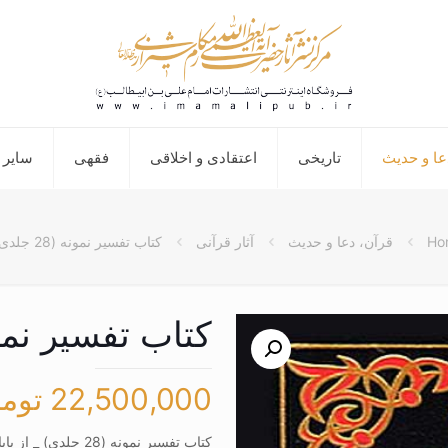
عا و حدیث
تاریخی
اعتقادی و اخلاقی
فقهی
سایر 
Ho
قرآن، دعا و حدیث
آثار قرآنی
کتاب تفسیر نمونه (28 جلدی)
کتاب تفسیر نمونه (28
22,500,000
توم