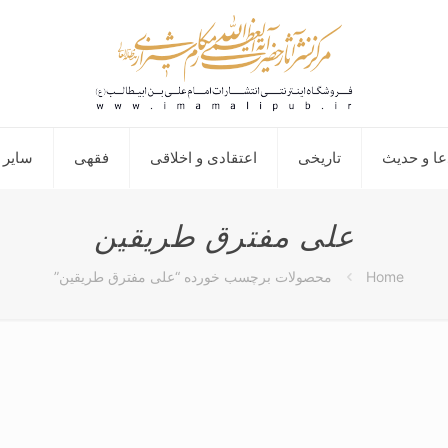
عا و حدیث
تاریخی
اعتقادی و اخلاقی
فقهی
سایر 
علی مفترق طریقین
Home
محصولات برچسب خورده “علی مفترق طریقین”