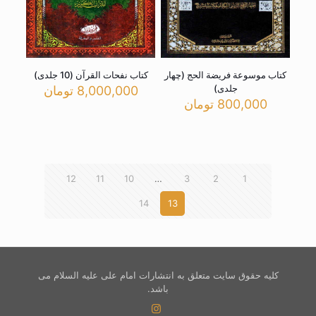
کتاب موسوعة فریضة الحج (چهار
کتاب نفحات القرآن (10 جلدی)
جلدی)
8,000,000
تومان
800,000
تومان
12
11
10
…
3
2
1
14
13
کلیه حقوق سایت متعلق به انتشارات امام علی علیه السلام می
باشد.